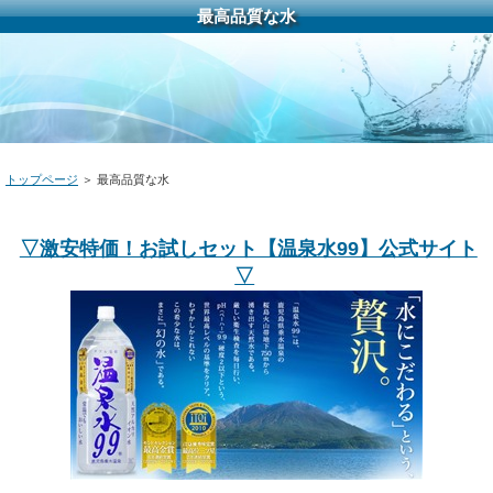
最高品質な水
トップページ
＞ 最高品質な水
▽激安特価！お試しセット【温泉水99】公式サイト
▽